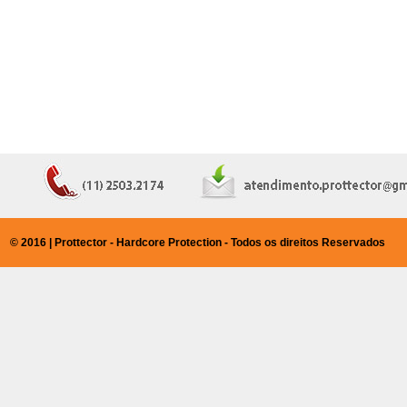
© 2016 | Prottector - Hardcore Protection - Todos os direitos Reservados