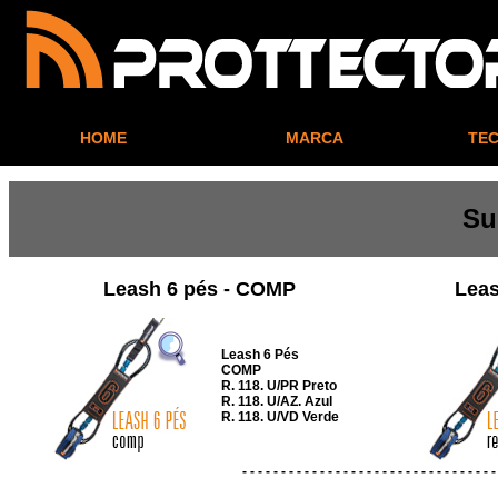
HOME
MARCA
TE
Su
Leash 6 pés - COMP
Lea
Leash 6 Pés
COMP
R. 118. U/PR Preto
R. 118. U/AZ. Azul
R. 118. U/VD Verde
- - - - - - - - - - - - - - - - - - - - - - - - - - - - - - - - -